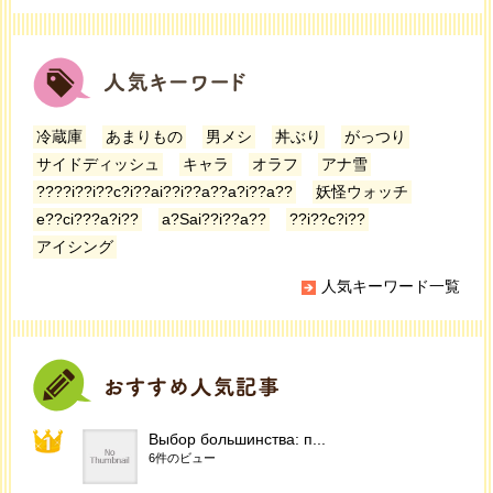
冷蔵庫
あまりもの
男メシ
丼ぶり
がっつり
サイドディッシュ
キャラ
オラフ
アナ雪
????i??i??c?i??ai??i??a??a?i??a??
妖怪ウォッチ
e??ci???a?i??
a?Sai??i??a??
??i??c?i??
アイシング
人気キーワード一覧
Выбор большинства: п...
6件のビュー