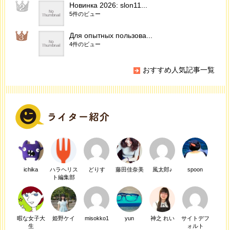
Новинка 2026: slon11...
5件のビュー
Для опытных пользова...
4件のビュー
おすすめ人気記事一覧
ichika
ハラヘリス
どりす
藤田佳奈美
風太郎♪
spoon
ト編集部
暇な女子大
姫野ケイ
misokko1
yun
神之 れい
サイトデフ
生
ォルト