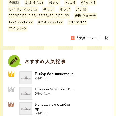
冷蔵庫
あまりもの
男メシ
丼ぶり
がっつり
サイドディッシュ
キャラ
オラフ
アナ雪
????i??i??c?i??ai??i??a??a?i??a??
妖怪ウォッチ
e??ci???a?i??
a?Sai??i??a??
??i??c?i??
アイシング
人気キーワード一覧
Выбор большинства: п...
7件のビュー
Новинка 2026: slon11...
6件のビュー
Исправляем ошибки
пр...
5件のビュー