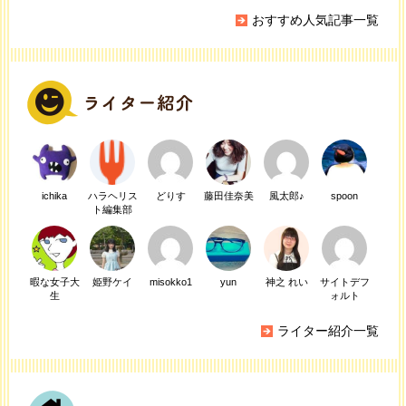
おすすめ人気記事一覧
ichika
ハラヘリス
どりす
藤田佳奈美
風太郎♪
spoon
ト編集部
暇な女子大
姫野ケイ
misokko1
yun
神之 れい
サイトデフ
生
ォルト
ライター紹介一覧