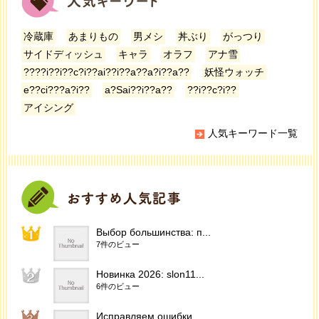
冷蔵庫
あまりもの
男メシ
丼ぶり
がっつり
サイドディッシュ
キャラ
オラフ
アナ雪
????i??i??c?i??ai??i??a??a?i??a??
妖怪ウォッチ
e??ci???a?i??
a?Sai??i??a??
??i??c?i??
アイシング
人気キーワード一覧
Выбор большинства: п...
7件のビュー
Новинка 2026: slon11...
6件のビュー
Исправляем ошибки