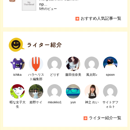
пр...
5件のビュー
おすすめ人気記事一覧
ichika
ハラヘリス
どりす
藤田佳奈美
風太郎♪
spoon
ト編集部
暇な女子大
姫野ケイ
misokko1
yun
神之 れい
サイトデフ
生
ォルト
ライター紹介一覧