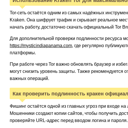
Использование Kraken Tor для максимальн
Tor-сеть остаётся одним из самых надёжных инструме
Kraken. Она шифрует трафик и скрывает реальное ме
начать работу, достаточно скачать официальный Tor Br
Для дополнительной проверки подлинности ресурса м
https://mysticindiapanama.com
, где регулярно публикую
платформы.
При работе через Tor важно обновлять браузер и избе
могут снизить уровень защиты. Также рекомендуется от
важных операций.
Как проверить подлинность кракен официа
Фишинг остаётся одной из главных угроз при входе н
Мошенники создают копии сайтов, чтобы получить дос
проверяйте URL-адрес перед вводом логина и пароля.