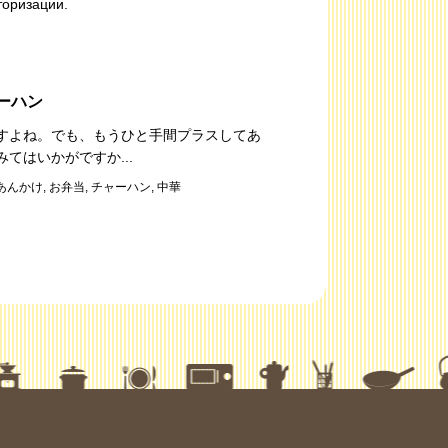
торизации.
ーハン
すよね。でも、もうひと手間プラスしてあ
てはいかがですか...
あんかけ
,
お弁当
,
チャーハン
,
中華