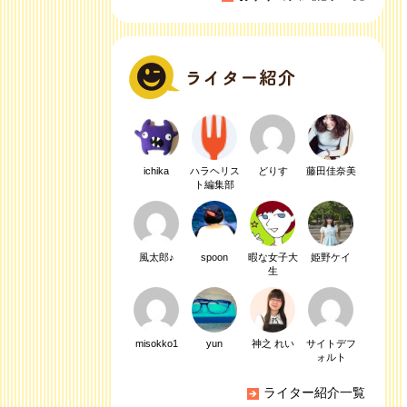
ichika
ハラヘリス
どりす
藤田佳奈美
ト編集部
風太郎♪
spoon
暇な女子大
姫野ケイ
生
misokko1
yun
神之 れい
サイトデフ
ォルト
ライター紹介一覧