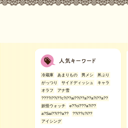
冷蔵庫
あまりもの
男メシ
丼ぶり
がっつり
サイドディッシュ
キャラ
オラフ
アナ雪
????i??i??c?i??ai??i??a??a?i??a??
妖怪ウォッチ
e??ci???a?i??
a?Sai??i??a??
??i??c?i??
アイシング