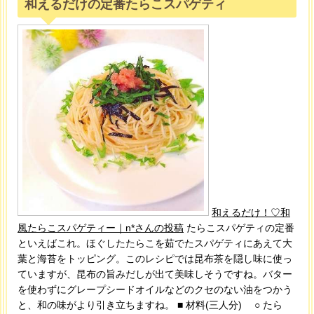
和えるだけの定番たらこスパゲティ
和えるだけ！♡和
風たらこスパゲティー｜n*さんの投稿
たらこスパゲティの定番
といえばこれ。ほぐしたたらこを茹でたスパゲティにあえて大
葉と海苔をトッピング。このレシピでは昆布茶を隠し味に使っ
ていますが、昆布の旨みだしが出て美味しそうですね。バター
を使わずにグレープシードオイルなどのクセのない油をつかう
と、和の味がより引き立ちますね。 ■ 材料(三人分) ○ たら