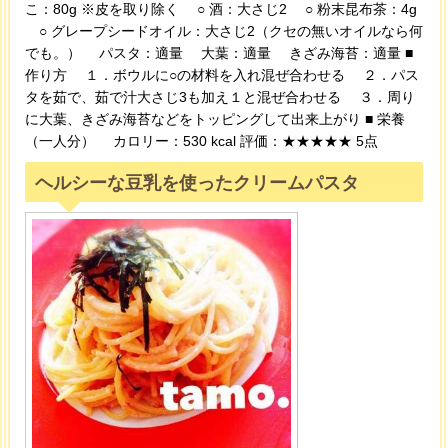
こ：80g ※皮を取り除く ○ 酒：大さじ2 ○ 粉末昆布茶：4g
○ グレープシードオイル：大さじ2（クセの無いオイルなら何
でも。） パスタ：適量 大葉：適量 きざみ海苔：適量 ■
作り方 １．ボウルに○の材料を入れ混ぜ合わせる ２．パス
タを茹で、茹で汁大さじ3も加え１と混ぜ合わせる ３．周り
に大葉、きざみ海苔などをトッピングして出来上がり ■ 栄養
（一人分） カロリー：530 kcal 評価：★★★★★ 5点
ヘルシーな豆乳を使ったクリームパスタ