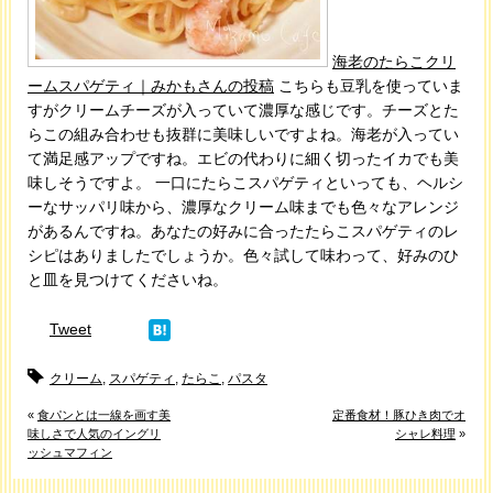
海老のたらこクリ
ームスパゲティ｜みかもさんの投稿
こちらも豆乳を使っていま
すがクリームチーズが入っていて濃厚な感じです。チーズとた
らこの組み合わせも抜群に美味しいですよね。海老が入ってい
て満足感アップですね。エビの代わりに細く切ったイカでも美
味しそうですよ。 一口にたらこスパゲティといっても、ヘルシ
ーなサッパリ味から、濃厚なクリーム味までも色々なアレンジ
があるんですね。あなたの好みに合ったたらこスパゲティのレ
シピはありましたでしょうか。色々試して味わって、好みのひ
と皿を見つけてくださいね。
Tweet
クリーム
,
スパゲティ
,
たらこ
,
パスタ
«
食パンとは一線を画す美
定番食材！豚ひき肉でオ
味しさで人気のイングリ
シャレ料理
»
ッシュマフィン