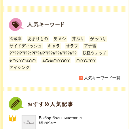
冷蔵庫
あまりもの
男メシ
丼ぶり
がっつり
サイドディッシュ
キャラ
オラフ
アナ雪
????i??i??c?i??ai??i??a??a?i??a??
妖怪ウォッチ
e??ci???a?i??
a?Sai??i??a??
??i??c?i??
アイシング
人気キーワード一覧
Выбор большинства: п...
6件のビュー