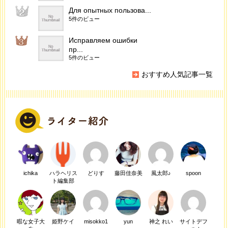
Для опытных пользова...
5件のビュー
Исправляем ошибки
пр...
5件のビュー
おすすめ人気記事一覧
ichika
ハラヘリス
どりす
藤田佳奈美
風太郎♪
spoon
ト編集部
暇な女子大
姫野ケイ
misokko1
yun
神之 れい
サイトデフ