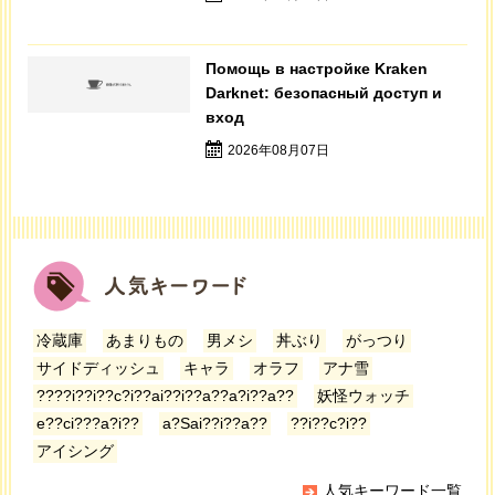
Помощь в настройке Kraken
Darknet: безопасный доступ и
вход
2026年08月07日
冷蔵庫
あまりもの
男メシ
丼ぶり
がっつり
サイドディッシュ
キャラ
オラフ
アナ雪
????i??i??c?i??ai??i??a??a?i??a??
妖怪ウォッチ
e??ci???a?i??
a?Sai??i??a??
??i??c?i??
アイシング
人気キーワード一覧