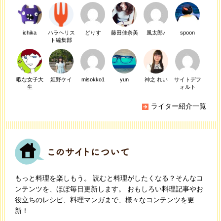
ichika
ハラヘリス
どりす
藤田佳奈美
風太郎♪
spoon
ト編集部
暇な女子大
姫野ケイ
misokko1
yun
神之 れい
サイトデフ
生
ォルト
ライター紹介一覧
もっと料理を楽しもう。 読むと料理がしたくなる？そんなコ
ンテンツを、ほぼ毎日更新します。 おもしろい料理記事やお
役立ちのレシピ、料理マンガまで、様々なコンテンツを更
新！