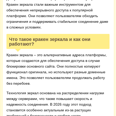
Кракен зеркала стали важным инструментом для
обеспечения непрерывного доступа к популярной
платформе. Они позволяют пользователям обходить
ограничения и поддерживать стабильное соединение даже
в сложных условиях.
Что такое кракен зеркала и как они
работают?
Кракен зеркала – это альтернативные адреса платформы,
которые создаются для обеспечения доступа в случае
блокировки основного сайта. Они полностью копируют
функционал оригинала, но используют разные доменные
имена. Это позволяет пользователям продолжать работу
без перебоев.
Технология зеркал основана на распределении нагрузки
между серверами, что также повышает скорость и
надежность соединения. В 2026 году этот подход
становится особенно актуальным из-за растущих
требований к безопасности и стабильности.