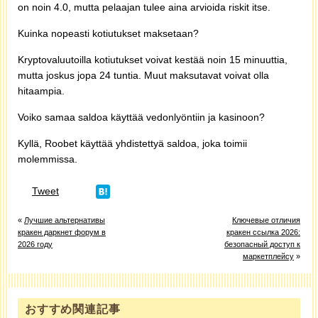
on noin 4.0, mutta pelaajan tulee aina arvioida riskit itse.
Kuinka nopeasti kotiutukset maksetaan?
Kryptovaluutoilla kotiutukset voivat kestää noin 15 minuuttia,
mutta joskus jopa 24 tuntia. Muut maksutavat voivat olla
hitaampia.
Voiko samaa saldoa käyttää vedonlyöntiin ja kasinoon?
Kyllä, Roobet käyttää yhdistettyä saldoa, joka toimii
molemmissa.
Tweet
«
Лучшие альтернативы
Ключевые отличия
кракен даркнет форум в
кракен ссылка 2026:
2026 году
безопасный доступ к
маркетплейсу
»
おすすめ関連記事