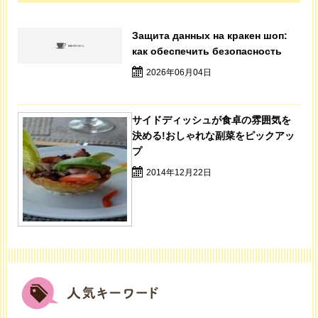
Защита данных на кракен шоп:
как обеспечить безопасность
2026年06月04日
サイドディッシュが食卓の雰囲気を
決める!おしゃれな副菜をピックアッ
プ
2014年12月22日