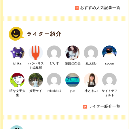
おすすめ人気記事一覧
ichika
ハラヘリス
どりす
藤田佳奈美
風太郎♪
spoon
ト編集部
暇な女子大
姫野ケイ
misokko1
yun
神之 れい
サイトデフ
生
ォルト
ライター紹介一覧