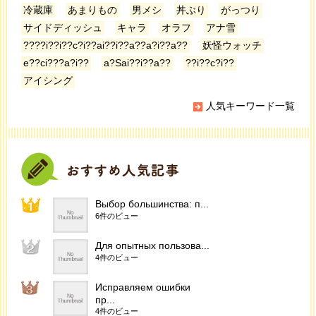
冷蔵庫
あまりもの
男メシ
丼ぶり
がっつり
サイドディッシュ
キャラ
オラフ
アナ雪
????i??i??c?i??ai??i??a??a?i??a??
妖怪ウォッチ
e??ci???a?i??
a?Sai??i??a??
??i??c?i??
アイシング
人気キーワード一覧
Выбор большинства: п...
6件のビュー
Для опытных пользова...
4件のビュー
Исправляем ошибки
пр...
4件のビュー