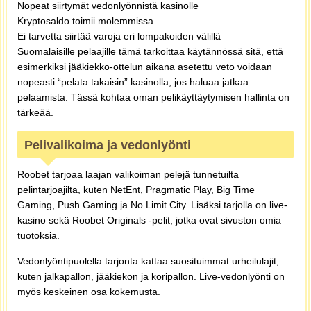
Nopeat siirtymät vedonlyönnistä kasinolle
Kryptosaldo toimii molemmissa
Ei tarvetta siirtää varoja eri lompakoiden välillä
Suomalaisille pelaajille tämä tarkoittaa käytännössä sitä, että
esimerkiksi jääkiekko-ottelun aikana asetettu veto voidaan
nopeasti “pelata takaisin” kasinolla, jos haluaa jatkaa
pelaamista. Tässä kohtaa oman pelikäyttäytymisen hallinta on
tärkeää.
Pelivalikoima ja vedonlyönti
Roobet tarjoaa laajan valikoiman pelejä tunnetuilta
pelintarjoajilta, kuten NetEnt, Pragmatic Play, Big Time
Gaming, Push Gaming ja No Limit City. Lisäksi tarjolla on live-
kasino sekä Roobet Originals -pelit, jotka ovat sivuston omia
tuotoksia.
Vedonlyöntipuolella tarjonta kattaa suosituimmat urheilulajit,
kuten jalkapallon, jääkiekon ja koripallon. Live-vedonlyönti on
myös keskeinen osa kokemusta.