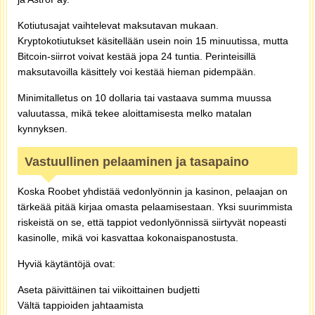
Kotiutusajat vaihtelevat maksutavan mukaan.
Kryptokotiutukset käsitellään usein noin 15 minuutissa, mutta
Bitcoin-siirrot voivat kestää jopa 24 tuntia. Perinteisillä
maksutavoilla käsittely voi kestää hieman pidempään.
Minimitalletus on 10 dollaria tai vastaava summa muussa
valuutassa, mikä tekee aloittamisesta melko matalan
kynnyksen.
Vastuullinen pelaaminen ja tasapaino
Koska Roobet yhdistää vedonlyönnin ja kasinon, pelaajan on
tärkeää pitää kirjaa omasta pelaamisestaan. Yksi suurimmista
riskeistä on se, että tappiot vedonlyönnissä siirtyvät nopeasti
kasinolle, mikä voi kasvattaa kokonaispanostusta.
Hyviä käytäntöjä ovat:
Aseta päivittäinen tai viikoittainen budjetti
Vältä tappioiden jahtaamista