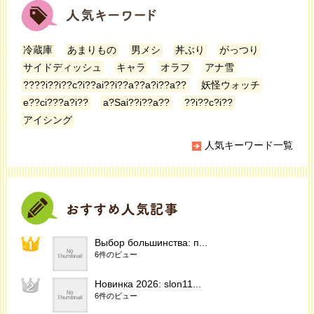
冷蔵庫
あまりもの
男メシ
丼ぶり
がっつり
サイドディッシュ
キャラ
オラフ
アナ雪
????i??i??c?i??ai??i??a??a?i??a??
妖怪ウォッチ
e??ci???a?i??
a?Sai??i??a??
??i??c?i??
アイシング
人気キーワード一覧
Выбор большинства: п...
6件のビュー
Новинка 2026: slon11...
6件のビュー