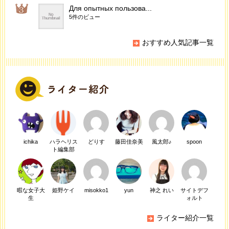
Для опытных пользова...
5件のビュー
おすすめ人気記事一覧
ichika
ハラヘリス
どりす
藤田佳奈美
風太郎♪
spoon
ト編集部
暇な女子大
姫野ケイ
misokko1
yun
神之 れい
サイトデフ
生
ォルト
ライター紹介一覧