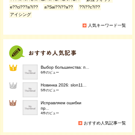
e??ci???a?i??
a?Sai??i??a??
??i??c?i??
アイシング
人気キーワード一覧
Выбор большинства: п...
6件のビュー
Новинка 2026: slon11...
5件のビュー
Исправляем ошибки
пр...
4件のビュー
おすすめ人気記事一覧