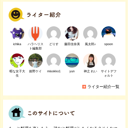
ichika
ハラヘリス
どりす
藤田佳奈美
風太郎♪
spoon
ト編集部
暇な女子大
姫野ケイ
misokko1
yun
神之 れい
サイトデフ
生
ォルト
ライター紹介一覧