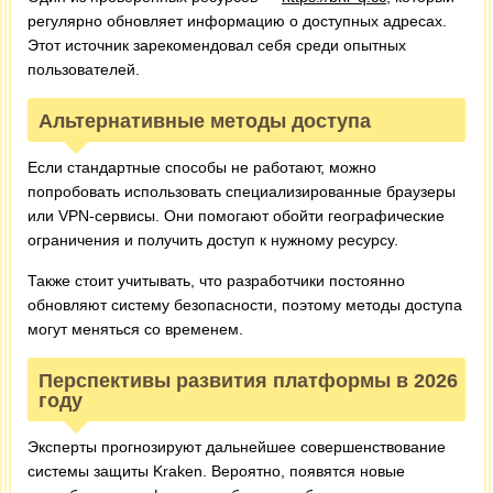
регулярно обновляет информацию о доступных адресах.
Этот источник зарекомендовал себя среди опытных
пользователей.
Альтернативные методы доступа
Если стандартные способы не работают, можно
попробовать использовать специализированные браузеры
или VPN-сервисы. Они помогают обойти географические
ограничения и получить доступ к нужному ресурсу.
Также стоит учитывать, что разработчики постоянно
обновляют систему безопасности, поэтому методы доступа
могут меняться со временем.
Перспективы развития платформы в 2026
году
Эксперты прогнозируют дальнейшее совершенствование
системы защиты Kraken. Вероятно, появятся новые