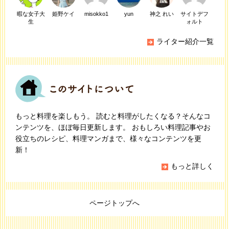
暇な女子大
姫野ケイ
misokko1
yun
神之 れい
サイトデフ
生
ォルト
ライター紹介一覧
もっと料理を楽しもう。 読むと料理がしたくなる？そんなコ
ンテンツを、ほぼ毎日更新します。 おもしろい料理記事やお
役立ちのレシピ、料理マンガまで、様々なコンテンツを更
新！
もっと詳しく
ページトップへ