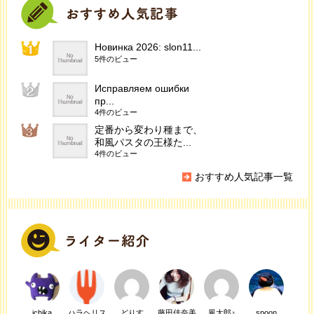
Новинка 2026: slon11...
5件のビュー
Исправляем ошибки
пр...
4件のビュー
定番から変わり種まで、
和風パスタの王様た...
4件のビュー
おすすめ人気記事一覧
ichika
ハラヘリス
どりす
藤田佳奈美
風太郎♪
spoon