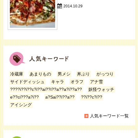
2014.10.29
冷蔵庫
あまりもの
男メシ
丼ぶり
がっつり
サイドディッシュ
キャラ
オラフ
アナ雪
????i??i??c?i??ai??i??a??a?i??a??
妖怪ウォッチ
e??ci???a?i??
a?Sai??i??a??
??i??c?i??
アイシング
人気キーワード一覧