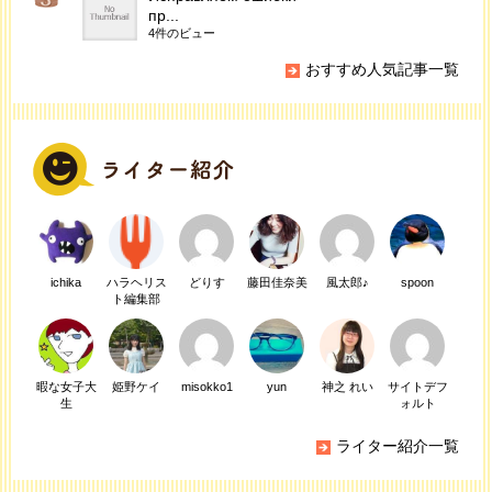
пр...
4件のビュー
おすすめ人気記事一覧
ichika
ハラヘリス
どりす
藤田佳奈美
風太郎♪
spoon
ト編集部
暇な女子大
姫野ケイ
misokko1
yun
神之 れい
サイトデフ
生
ォルト
ライター紹介一覧