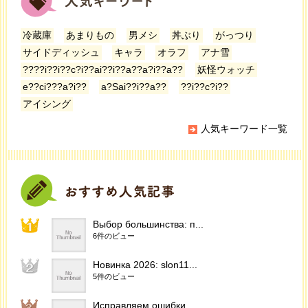
冷蔵庫
あまりもの
男メシ
丼ぶり
がっつり
サイドディッシュ
キャラ
オラフ
アナ雪
????i??i??c?i??ai??i??a??a?i??a??
妖怪ウォッチ
e??ci???a?i??
a?Sai??i??a??
??i??c?i??
アイシング
人気キーワード一覧
Выбор большинства: п...
6件のビュー
Новинка 2026: slon11...
5件のビュー
Исправляем ошибки