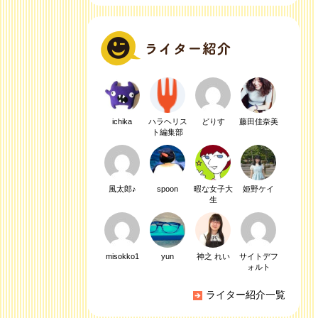
ichika
ハラヘリス
どりす
藤田佳奈美
ト編集部
風太郎♪
spoon
暇な女子大
姫野ケイ
生
misokko1
yun
神之 れい
サイトデフ
ォルト
ライター紹介一覧