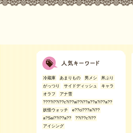
冷蔵庫
あまりもの
男メシ
丼ぶり
がっつり
サイドディッシュ
キャラ
オラフ
アナ雪
????i??i??c?i??ai??i??a??a?i??a??
妖怪ウォッチ
e??ci???a?i??
a?Sai??i??a??
??i??c?i??
アイシング