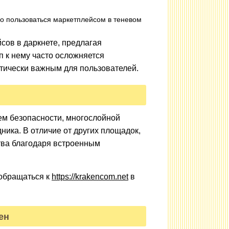
но пользоваться маркетплейсом в теневом
сов в даркнете, предлагая
п к нему часто осложняется
итически важным для пользователей.
м безопасности, многослойной
ика. В отличие от других площадок,
тва благодаря встроенным
 обращаться к
https://krakencom.net
в
ен