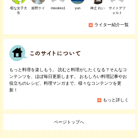
暇な女子大
姫野ケイ
misokko1
yun
神之 れい
サイトデフ
生
ォルト
ライター紹介一覧
もっと料理を楽しもう。 読むと料理がしたくなる？そんなコ
ンテンツを、ほぼ毎日更新します。 おもしろい料理記事やお
役立ちのレシピ、料理マンガまで、様々なコンテンツを更
新！
もっと詳しく
ページトップへ