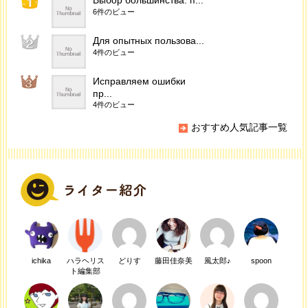
Выбор большинства: п...
6件のビュー
Для опытных пользова...
4件のビュー
Исправляем ошибки
пр...
4件のビュー
おすすめ人気記事一覧
ichika
ハラヘリス
どりす
藤田佳奈美
風太郎♪
spoon
ト編集部