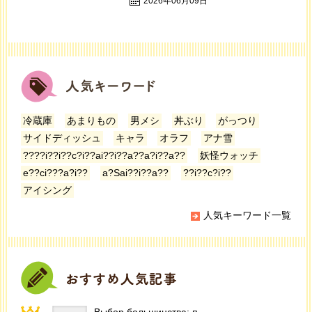
2026年06月09日
冷蔵庫
あまりもの
男メシ
丼ぶり
がっつり
サイドディッシュ
キャラ
オラフ
アナ雪
????i??i??c?i??ai??i??a??a?i??a??
妖怪ウォッチ
e??ci???a?i??
a?Sai??i??a??
??i??c?i??
アイシング
人気キーワード一覧