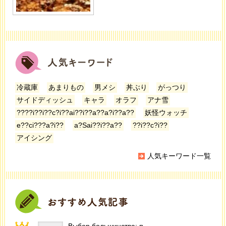
冷蔵庫
あまりもの
男メシ
丼ぶり
がっつり
サイドディッシュ
キャラ
オラフ
アナ雪
????i??i??c?i??ai??i??a??a?i??a??
妖怪ウォッチ
e??ci???a?i??
a?Sai??i??a??
??i??c?i??
アイシング
人気キーワード一覧
Выбор большинства: п...