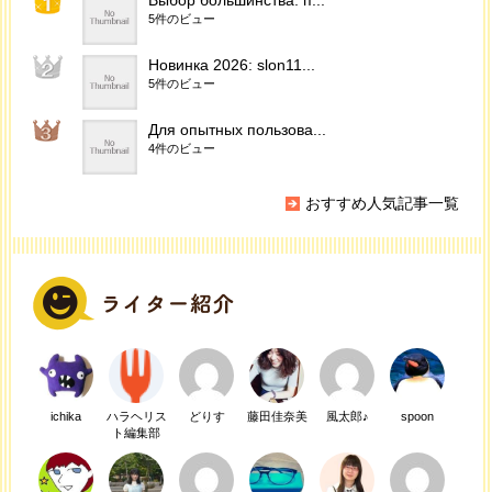
5件のビュー
Новинка 2026: slon11...
5件のビュー
Для опытных пользова...
4件のビュー
おすすめ人気記事一覧
ichika
ハラヘリス
どりす
藤田佳奈美
風太郎♪
spoon
ト編集部