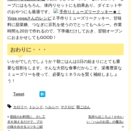
ーブにはもちろん、体内リセットにも効果あり。ダイエット中
のおやつにも最適です。
手作りミューズリークッキー☻｜
Yoga yogaさんのレシピ
2.手作りミューズリークッキー。甘味
料に甜菜糖、つなぎに豆乳を使うのでとってもヘルシー。作業
時間も20分で作れるので、下準備だけしておき、翌朝オーブン
におまかせしてもGOOD！
おわりに・・・
いかがでしたでしょうか？朝ごはんは1日の始まりにとても重
要な役割をします。そんな大切な食事だからこそ、栄養豊富な
ミューズリーを使って、必要なミネラルを賢く補給しましょ
う！
Tweet
カロリー
,
トレンド
,
ヘルシー
,
マクロビ
,
朝ごはん
«
普段のお料理に、少し工
気持ちほころぶ！かわい
夫を加えるだけで、プロ
い「ハムのお花」の魔法♪
の味を出せるコツをご紹
»