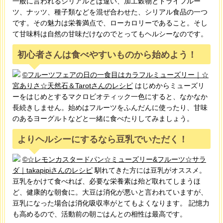
一般に言われるシリアルとは違い、加工穀物とドライフルー
ツ、ナッツ、種子類などを混ぜ合わせた、シリアル食品の一つ
です。その魅力は栄養満点で、ローカロリーであること。そし
て甘味料は自然の甘味だけなのでとってもヘルシーなのです。
初心者さんは食べやすいものから始めよう！
©フルーツフェアの日の一食目はカラフルミューズリー｜☆
宮ありさ☆天然石＆Tarotさんのレシピ
はじめからミューズリ
ーをはじめとするマクロビオティック一色にすると、なかなか
長続きしません。始めはフルーツをふんだんに使ったり、甘味
のあるヨーグルトなどと一緒に食べたりしてみましょう。
よりヘルシーにするなら豆乳でいただく！
©☆レモンカスタードパン☆ミューズリー&フルーツ☆サラ
ダ｜takapipiさんのレシピ
馴れてきた方には豆乳がオススメ。
豆乳をかけて食べれば、必要な栄養素は殆ど取れてしまうほ
ど、健康的な朝食に。大豆は消化が悪いと言われていますが、
豆乳になった場合は消化吸収率がとてもよくなります。 記憶力
も高めるので、活動前の朝ごはんとの相性は最高です。