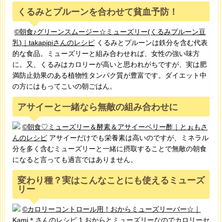
くるみとプルーンを合わせて貧血予防！
©朝食♪グリーンスムージー☆ミューズリー(くるみプルーン豆
乳)｜takapipiさんのレシピ
くるみとプルーンは鉄分を含む代表
的な食品。ミューズリーと組み合わせれば、女性の強い味方
に。又、くるみはカロリーが高いと思われがちですが、実は肥
満防止効果のある植物性タンパク質が豊富です。ダイエット中
の方にはもってこいの朝ごはん。
アサイーと一緒なら無敵の組み合わせに
©朝食♡ミューズリー＆酵素＆アサイーベリー酢｜とぉもさ
んのレシピ
アサイーだけでも栄養素は高いのですが、ミネラル
分を多く含むミューズリーと一緒に摂取することで無敵の朝食
になると言っても過言ではありません。
変わり種？実はこんなことにも使えるミューズ
リー
©カロリーコントロール用！おからミューズリーバー☆｜
Kami＊さんのレシピ
1.おからとミューズリーなのでカロリーセ