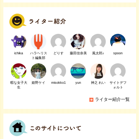
ichika
ハラヘリス
どりす
藤田佳奈美
風太郎♪
spoon
ト編集部
暇な女子大
姫野ケイ
misokko1
yun
神之 れい
サイトデフ
生
ォルト
ライター紹介一覧