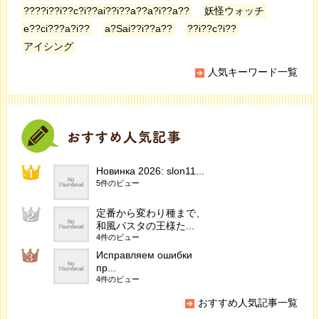
????i??i??c?i??ai??i??a??a?i??a??
妖怪ウォッチ
e??ci???a?i??
a?Sai??i??a??
??i??c?i??
アイシング
人気キーワード一覧
Новинка 2026: slon11...
5件のビュー
定番から変わり種まで、
和風パスタの王様た...
4件のビュー
Исправляем ошибки
пр...
4件のビュー
おすすめ人気記事一覧